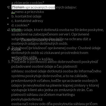
a zbieranie cookies*
Zoznam spracúvaných osobných údajov:
a. meno a priezvisko
b. kontaktné údaje
c. kontaktné adresy
d. cookies*
Všetky údaje, ktoré dotknutá osoba na Stránke poskytne,
€
0.00
sú uložené na zabezpečenom serveri. Oprávnené
subjekty vyvinú maximálne úsilie na ochranu dát a
Žiadne produkty v košíku.
osobných údajov dotknutých osôb.
Totožnosť/príslušnosť oprávnenej osoby: Osobné údaje
Košík
dotknutých osôb sú získavané prostredníctvom
webového sídla.
Žiadne produkty v košíku.
Poučenie o povinnosti alebo dobrovoľnosti poskytnúť
požadované osobné údaje a čas platnosti
súhlasu: osobné údaje dotknutá osoba do Informačného
systému poskytuje dobrovoľne, a to na základe,
predzmluvných vzťahov, keďže spracúvanie osobných
údajov je nevyhnutné na plnenie kúpnej zmluvy v ktorej
vystupuje klient ako jedna zo zmluvných strán. Čas
platnosti súhlasu za účelom marketingu
poskytujedotknutá
osoba na5 rokov odo dňa poskytnutia súhlasu pričom