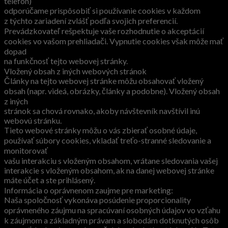
telefón)
odporúčame prispôsobiť si používanie cookies v každom
z týchto zariadení zvlášť podľa svojich preferencií.
Prevádzkovateľ rešpektuje vaše rozhodnutie o akceptácií
cookies vo vašom prehliadači. Vypnutie cookies však môže mať
dopad
na funkčnosť tejto webovej stránky.
Vložený obsah z iných webových stránok
Články na tejto webovej stránke môžu obsahovať vložený
obsah (napr. videá, obrázky, články a podobne). Vložený obsah
z iných
stránok sa chová rovnako, akoby návštevník navštívil inú
webovú stránku.
Tieto webové stránky môžu o vás zbierať osobné údaje,
používať súbory cookies, vkladať treťo-stranné sledovanie a
monitorovať
vašu interakciu s vloženým obsahom, vrátane sledovania vašej
interakcie s vloženým obsahom, ak na danej webovej stránke
máte účet a ste prihlásený.
Informácia o oprávnenom zaujme pre marketing:
Naša spoločnosť vykonáva posúdenie proporcionality
oprávneného záujmu na spracúvaní osobných údajov vo vzťahu
k záujmom a základným právam a slobodám dotknutých osôb