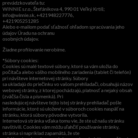
prevádzkovateľa tu:
WINNIE s.r.o., Štefánikova 4, 990 01 Veľký Krtíš;
info@winnie.sk, +421948227776,
+421905251285
Alebo e-mailom podať sťažnosť ohľadom spracúvania jeho
údajov Úradu na ochranu
osobných údajov.
Žiadne profilovanie nerobíme.
*Súbory cookies:
Cookies sú malé textové súbory, ktoré sa vám uložia do
počítača alebo vášho mobilného zariadenia (tablet či telefón)
pri návšteve internetovej stránky. Súbory
sa ukladajú do priečinku vo vašom prehliadači, obsahujú názov
webovej stránky, z ktorej pochádzajú, platnosť a nejaký obsah
(zväčša čísla a písmenká). Pri
nasledujúcej návšteve tejto istej stránky prehliadač pošle
informácie, ktoré sú uložené v súboroch cookies naspäť na
stránku, ktorá súbory pôvodne vytvorila.
Internetová stránka vďaka tomu vie, že ste už našu stránku
navštívili. Cookies vám môžu uľahčiť používanie stránky,
stránka si napríklad zapamätá, že ste