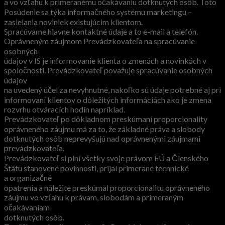
a vo vzťahu k primeranému očakávaniu dotknutých osôb. Toto
Posúdenie sa týka informačného systému marketingu –
zasielania noviniek existujúcim klientom.
Spracúvame hlavne kontaktné údaje a to e-mail a telefón.
Oprávneným záujmom Prevádzkovateľa na spracúvanie
osobných
údajov v IS je informovanie klienta o zmenách a novinkách v
spoločnosti. Prevádzkovateľ považuje spracúvanie osobných
údajov
na uvedený účel za nevyhnutné, nakoľko sú údaje potrebné aj pri
informovaní klientov o dôležitých informáciách ako je zmena
rozvrhu otváracích hodín napríklad.
Prevádzkovateľ po dôkladnom preskúmaní proporcionality
oprávneného záujmu má za to, že základné práva a slobody
dotknutých osôb neprevyšujú nad oprávnenými záujmami
prevádzkovateľa.
Prevádzkovateľ si plní všetky svoje právom EÚ a Členského
Štátu stanovené povinnosti, prijal primerané technické
a organizačné
opatrenia a náležite preskúmal proporcionalitu oprávneného
záujmu vo vzťahu k právam, slobodám a primeraným
očakávaniam
dotknutých osôb.