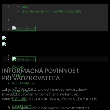
Skip
email
to
Bezplatná infolinka 0800 221 441
content
ÚVOD
INFORMAČNÁ POVINNOSŤ
O NÁS
PREVÁDZKOVATEĽA
AUTOMATY
zákona č. 18/2018 Z. z. o ochrane osobných údajov
HORECA
Prevádzkovateľom Informačného systému je:
E-SHOP
WINNIE S.R.O., ŠTEFÁNIKOVA 4, 990 01 VEĽKÝ KRTÍŠ
KONTAKT
Účel spracúvania osobných údajov: marketing