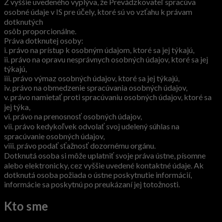
Z vyššie uvedeného vyplýva, že Prevádzkovateľ spracúva
osobné údaje v IS pre účely, ktoré sú vo vzťahu k právam
dotknutých
osôb proporcionálne.
Práva dotknutej osoby:
i. právo na prístup k osobným údajom, ktoré sa jej týkajú,
ii. právo na opravu nesprávnych osobných údajov, ktoré sa jej
týkajú,
iii. právo výmaz osobných údajov, ktoré sa jej týkajú,
iv. právo na obmedzenie spracúvania osobných údajov,
v. právo namietať proti spracúvaniu osobných údajov, ktoré sa
jej týka,
vi. právo na prenosnosť osobných údajov,
vii. právo kedykoľvek odvolať svoj udelený súhlas na
spracúvanie osobných údajov,
viii. právo podať sťažnosť dozornému orgánu.
Dotknutá osoba si môže uplatniť svoje práva ústne, písomne
alebo elektronicky, cez vyššie uvedené kontaktné údaje. Ak
dotknutá osoba požiada o ústne poskytnutie informácií,
informácie sa poskytnú po preukázaní jej totožnosti.
Kto sme