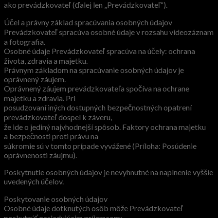
ako prevádzkovateľ (ďalej len „Prevádzkovateľ“).
Účel a právny základ spracúvania osobných údajov
Prevádzkovateľ spracúva osobné údaje v rozsahu videozáznam
a fotografia.
Osobné údaje Prevádzkovateľ spracúva na účely: ochrana
života, zdravia a majetku.
Právnym základom na spracúvanie osobných údajov je
oprávnený záujem.
Oprávnený záujem prevádzkovateľa spočíva na ochrane
majetku a zdravia. Pri
posudzovaní iných dostupných bezpečnostných opatrení
prevádzkovateľ dospel k záveru,
že ide o jediný najvhodnejší spôsob. Faktory ochrana majetku
a bezpečnosti proti právu na
súkromie sú v tomto prípade vyvážené (Príloha: Posúdenie
oprávnenosti záujmu).
Poskytnutie osobných údajov je nevyhnutné na naplnenie vyššie
uvedených účelov.
Poskytovanie osobných údajov
Osobné údaje dotknutých osôb môže Prevádzkovateľ
poskytnúť nasledujúcim príjemcom: