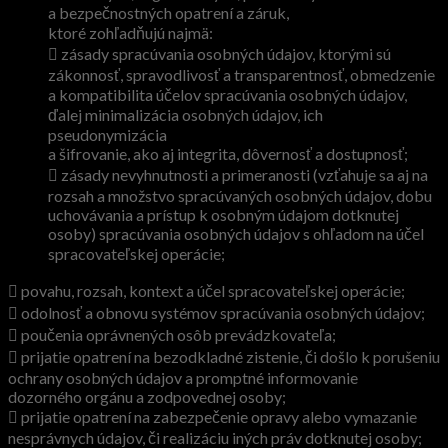
a bezpečnostných opatrení a záruk,
ktoré zohľadňujú najmä:
 zásady spracúvania osobných údajov, ktorými sú
zákonnosť, spravodlivosť a transparentnosť, obmedzenie
a kompatibilita účelov spracúvania osobných údajov,
ďalej minimalizácia osobných údajov, ich
pseudonymizácia
a šifrovanie, ako aj integrita, dôvernosť a dostupnosť;
 zásady nevyhnutnosti a primeranosti (vzťahuje sa aj na
rozsah a množstvo spracúvaných osobných údajov, dobu
uchovávania a prístup k osobným údajom dotknutej
osoby) spracúvania osobných údajov s ohľadom na účel
spracovateľskej operácie;
 povahu, rozsah, kontext a účel spracovateľskej operácie;
 odolnosť a obnovu systémov spracúvania osobných údajov;
 poučenia oprávnených osôb prevádzkovateľa;
 prijatie opatrení na bezodkladné zistenie, či došlo k porušeniu
ochrany osobných údajov a promptné informovanie
dozorného orgánu a zodpovednej osoby;
 prijatie opatrení na zabezpečenie opravy alebo vymazanie
nesprávnych údajov, či realizáciu iných práv dotknutej osoby;