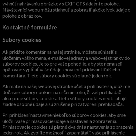
vyhnúť nahrávaniu obrázkov s EXIF GPS údajmi o polohe.
Návštevníci webu môžu stiahnuť a zobraziť akékoľvek údaje o
polohe z obrázkov.
Kontaktné formuláre
Súbory cookies
Ak pridáte komentár na našej stránke, môžete súhlasiť s
uložením vášho mena, e-mailovej adresy a webovej stránky do
súborov cookies. Je to pre vaše pohodlie, aby ste nemuseli
opätovne vypĺňať vaše údaje znovu pri pridávaní ďalšieho
komentára. Tieto súbory cookies sú platné jeden rok.
Ak máte na našej webovej stránke účet a prihlásite sa, uložíme
dočasné súbory cookies na určenie toho, či váš prehliadač
akceptuje súbory cookies. Tieto súbory cookies neobsahujú
žiadne osobné údaje a sú zrušené pri zatvorení prehliadača.
Pri prihlásení nastavíme niekoľko súborov cookies, aby sme
uložili vaše prihlasovacie údaje a nastavenia zobrazenia.
Prihlasovacie cookies sú platné dva dni a nastavenia zobrazenia
jeden rok. Ak zvolíte možnosť “zapamätať”, vaše prihlásenie