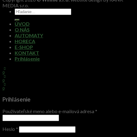
MEDIA s.r.o.
ÚVOD
O NÁS
AUTOMATY
HORECA
E-SHOP
KONTAKT
Prihlásenie
0
0
0
Prihlásenie
Používateľské meno alebo e-mailová adresa
*
Heslo
*