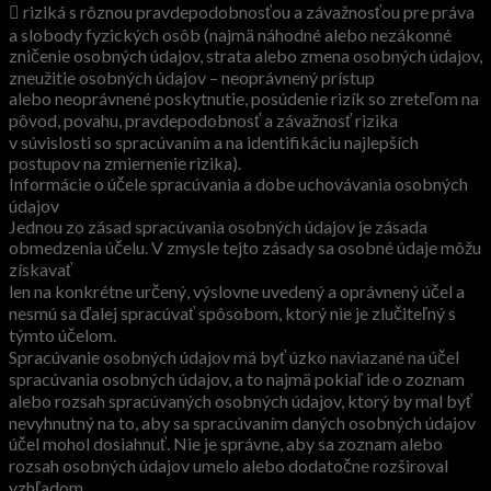
 riziká s rôznou pravdepodobnosťou a závažnosťou pre práva
a slobody fyzických osôb (najmä náhodné alebo nezákonné
zničenie osobných údajov, strata alebo zmena osobných údajov,
zneužitie osobných údajov – neoprávnený prístup
alebo neoprávnené poskytnutie, posúdenie rizík so zreteľom na
pôvod, povahu, pravdepodobnosť a závažnosť rizika
v súvislosti so spracúvaním a na identifikáciu najlepších
postupov na zmiernenie rizika).
Informácie o účele spracúvania a dobe uchovávania osobných
údajov
Jednou zo zásad spracúvania osobných údajov je zásada
obmedzenia účelu. V zmysle tejto zásady sa osobné údaje môžu
získavať
len na konkrétne určený, výslovne uvedený a oprávnený účel a
nesmú sa ďalej spracúvať spôsobom, ktorý nie je zlučiteľný s
týmto účelom.
Spracúvanie osobných údajov má byť úzko naviazané na účel
spracúvania osobných údajov, a to najmä pokiaľ ide o zoznam
alebo rozsah spracúvaných osobných údajov, ktorý by mal byť
nevyhnutný na to, aby sa spracúvaním daných osobných údajov
účel mohol dosiahnuť. Nie je správne, aby sa zoznam alebo
rozsah osobných údajov umelo alebo dodatočne rozširoval
vzhľadom