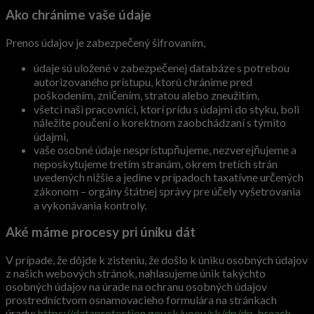
Ako chránime vaše údaje
Prenos údajov je zabezpečený šifrovaním,
údaje sú uložené v zabezpečenej databáze s potrebou
autorizovaného prístupu, ktorú chránime pred
poškodením, zničením, stratou alebo zneužitím,
všetci naši pracovníci, ktorí prídu s údajmi do styku, boli
náležite poučení o korektnom zaobchádzaní s týmito
údajmi,
vaše osobné údaje nesprístupňujeme, nezverejňujeme a
neposkytujeme tretím stranám, okrem tretích strán
uvedených nižšie a jedine v prípadoch taxatívne určených
zákonom – orgány štátnej správy pre účely vyšetrovania
a vykonávania kontroly.
Aké máme procesy pri úniku dát
V prípade, že dôjde k zisteniu, že došlo k úniku osobných údajov
z našich webových stránok, nahlasujeme únik takýchto
osobných údajov na úrade na ochranu osobných údajov
prostredníctvom osnamovacieho formulára na stránkach
úradu:
https://dataprotection.gov.sk/uoou/sk/dp/dp-breach