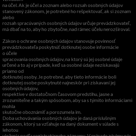
na účel. Ak je účel a zoznam alebo rozsah osobných údajov
stanovený zákonom, je potrebné ho rešpektovať, ak si zoznam
alebo
rozsah spracúvaných osobných údajov určuje prevádzkovateľ,
má dbať na to, aby ho zbytočne, nad rámec účelu nerozširoval.
Zákon o ochrane osobných údajov stanovuje povinnosť
prevádzkovateľa poskytnúť dotknutej osobe informácie
o účele
spracovania osobných údajov, na ktorý sú jej osobné údaje
určené a to aj v prípade, keď sa osobné údaje nezískavajú
priamo od
dotknutej osoby. Je potrebné, aby tieto informácie boli
dotknutej osobe poskytnuté najneskôr pri získavaní jej
osobných údajov,
respektíve v dostatočnom časovom predstihu, jasne a
zrozumiteľne a takým spôsobom, aby sa s týmito informáciami
mohla
skutočne oboznámiť a porozumela im.
Doba uchovávania osobných údajov je daná príslušným
zákonom, ktorý sa vzťahuje na daný dokument v súlade s
lehotou
uloženia podľa registratúrneho záznamu. V prípade záujmu nás