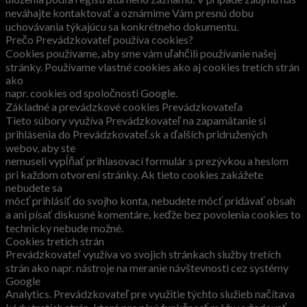
neváhajte kontaktovať a oznámime Vám presnú dobu
uchovávania týkajúcu sa konkrétneho dokumentu.
Prečo Prevádzkovateľ používa cookies?
Cookies používame, aby sme vám uľahčili používanie našej
stránky. Používame vlastné cookies ako aj cookies tretích strán
ako
napr. cookies od spoločnosti Google.
Základné a prevádzkové cookies Prevádzkovateľa
Tieto súbory využíva Prevádzkovateľ na zapamätanie si
prihlásenia do Prevádzkovateľ.sk a ďalších pridružených
webov, aby ste
nemuseli vypĺňať prihlasovací formulár s prezývkou a heslom
pri každom otvorení stránky. Ak tieto cookies zakážete
nebudete sa
môcť prihlásiť do svojho konta, nebudete môcť pridávať obsah
a ani písať diskusné komentáre, keďže bez povolenia cookies to
technicky nebude možné.
Cookies tretích strán
Prevádzkovateľ využíva vo svojich stránkach služby tretích
strán ako napr. nástroje na meranie návštevnosti cez systémy
Google
Analytics. Prevádzkovateľ pre využitie týchto služieb načítava