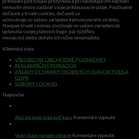
prihlásení pod svojou prezývkou a pri nasledujúcom načítaní
nemusíte znova zadávať svoje prihlasovacie údaje. Používame
dočasné a trvalé cookies, dočasné sa
uchovávajú vo vašom zariadení kým nezavriete stránku.
Naopak trvalé cookies zostávajú vo vašom zariadení do
uplynutia svojej platnosti (napr. pár týždňov,
mesiacov) alebo dokým ich ručne nevymažete.
Klientská zóna
VŠEOBECNÉ OBCHODNÉ PODMIENKY
REKLAMAČNÝ PORIADOK
ZÁSADY OCHRANY OSOBNÝCH ÚDAJOV PODĽA
GDPR
SÚBORY COOKIES
Najnovšie
31
jan
na
Ako správne pripraviť kávu
Komentáre vypnuté
Ako
31
správne
jan
pripraviť
na
Vplyv kávy na naše zdravie
Komentáre vypnuté