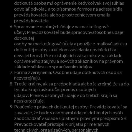
dotknutá osoba má oprávnenie kedykoľvek svoj súhlas
odvolať odvolať, a to písomnou formou na adresu sídla
prevádzkovateľa alebo prostredníctvom emailu
prevádzkovateľa.
Spracovanie osobných údajov na marketingové
účely: Prevádzkovateľ bude spracovávaťosobné údaje
dotknutej
osoby na marketingové účely a použije e-mailovú adresu
dotknutej osoby za účelom zasielania noviniek (tzv.
newsletterov). Pre existujúcich zákazníkov na základe
oprávneného záujmu a nových zákazníkov na právnom
základe súhlasu so spracúvaním údajov.
Forma zverejnenia: Osobné údaje dotknutých osôb sa
nezverejňujú.
Tretie krajiny, ak sa predpokladá alebo je zrejmé, že sa do
týchto krajín uskutoční prenos osobných
údajov: Prenos osobných údajov do tretích krajín sa
neuskutočňuje.
Poučenie o právach dotknutej osoby: Prevádzkovateľ sa
zaväzuje, že bude s osobnými údajmi dotknutých osôb
zaobchádzať v súlade s platnými právnymi predpismi SR.
Prevádzkovateľ pristúpil k prijatiu primeraných
technických, organizačných, personálnych