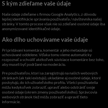
S kým zdieľame vaše údaje
Naše údaje zdieľame s firmou Google Analytics, z dôvodu
lepšej identifikácie správania používateľa / návštevníka našej
stránky. V tomto procese však nie sú zdieľané osobné údaje iba
anonymizované identifikačné údaje.
Ako dlho uchovávame vaše údaje
Pri pridávaní komentára, komentár a jeho metaúdaje sú
uchovávané oddelene. Vďaka tomu vieme automaticky
rozpoznať a schváliť akékoľvek súvisiace komentáre bez toho,
aby museli byť podržané na moderáciu.
Pre používateľov, ktorí sa zaregistrujú na našich webových
stránkach (ak takí existujú), ukladáme aj osobné údaje, ktoré
poskytujú, do ich užívateľského profilu. Všetci používatelia
môžu kedykoľvek zobraziť, upraviť alebo odstrániť svoje
osobné údaje (okrem zmeny používateľského). Správcovia
webových stránok tiež môžu zobraziť a upraviť tieto
informácie.