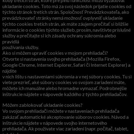
kódy tretích strán, ktoré pre plnú funkčnosť môžu vyžadovať
ukladanie cookies. Toto má za svoj následok prijatie cookies od
týchto stránok tretích strán. Spoločnosť Prevádzkovateľa, ako
prevádzkovateľ stránky nemá možnosť ovplyvniť ukladanie
týchto cookies tretích strán, ak máte záujem prečítať si bližšie
informácie o cookies týchto služieb, prosím, navštívte príslušné
služby a prečítajte si ich zásady ochrany súkromia alebo
pravidlá
používania služby.
Ako si môžem upraviť cookies v mojom prehliadači?
Otvorte si nastavenia svojho prehliadača (Mozilla Firefox,
Google Chrome, Internet Explorer, Safari či Internet Explorer) a
nájdite
v nich lištu s nastaveniami súkromia a v nej súbory cookies. Tu si
viete prezrieť, aké súbory cookies vo svojom zariadení máte,
môžete ich manuálne alebo hromadne vymazať. Podrobnejšie
inštrukcie nájdete v nápovede každého z týchto prehliadačov.
Môžem zablokovať ukladanie cookies?
Vo svojom prehliadači môžete v nastaveniach prehliadača
zakázať automatické akceptovanie súborov cookies. Návod a
inštrukcie nájdete v nápovede svojho internetového
prehliadača. Ak používate viac zariadení (napr. počítač, tablet,